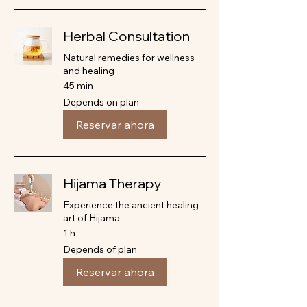
Herbal Consultation
Natural remedies for wellness
and healing
45 min
Depends
Depends on plan
on
plan
Reservar ahora
Hijama Therapy
Experience the ancient healing
art of Hijama
1 h
Depends
Depends of plan
of
plan
Reservar ahora