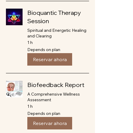
Bioquantic Therapy
Session
Spiritual and Energetic Healing
and Clearing
1 h
Depends
Depends on plan
on
plan
Reservar ahora
Biofeedback Report
A Comprehensive Wellness
Assessment
1 h
Depends
Depends on plan
on
plan
Reservar ahora