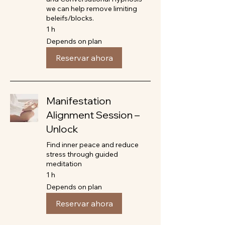
we can help remove limiting
beleifs/blocks.
1 h
Depends
Depends on plan
on
plan
Reservar ahora
Manifestation
Alignment Session –
Unlock
Find inner peace and reduce
stress through guided
meditation
1 h
Depends
Depends on plan
on
plan
Reservar ahora