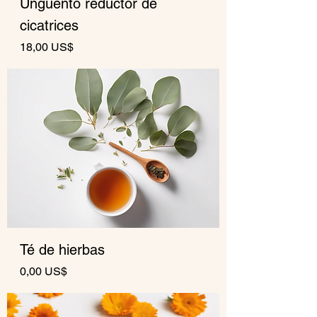
Ungüento reductor de
cicatrices
Precio
18,00 US$
Té de hierbas
Precio
0,00 US$