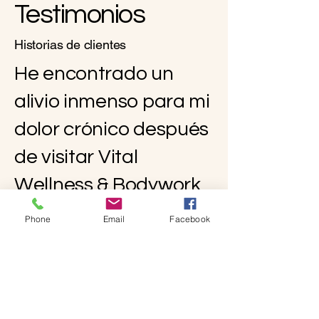
Testimonios
Historias de clientes
He encontrado un
alivio inmenso para mi
dolor crónico después
de visitar Vital
Wellness & Bodywork
Center. Los remedios y
Phone
Email
Facebook
terapias naturales
han tenido un impacto
verdaderamente