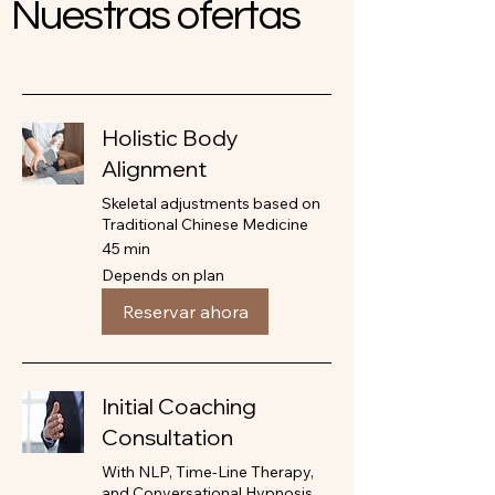
Nuestras ofertas
Holistic Body
Alignment
Skeletal adjustments based on
Traditional Chinese Medicine
45 min
Depends
Depends on plan
on
plan
Reservar ahora
Initial Coaching
Consultation
With NLP, Time-Line Therapy,
and Conversational Hypnosis